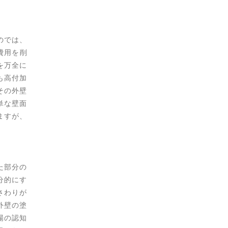
のでは、
費用を削
を万全に
も高付加
その外壁
単な壁面
ますが、
た部分の
分的にす
さわりが
外壁の塗
場の認知