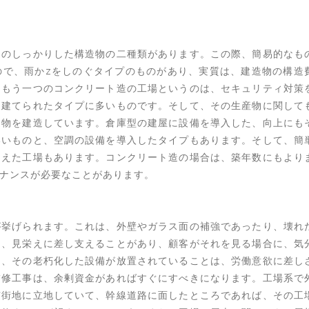
造のしっかりした構造物の二種類があります。この際、簡易的なも
ので、雨かzをしのぐタイプのものがあり、実質は、建造物の構造
、もう一つのコンクリート造の工場というのは、セキュリティ対策
て建てられたタイプに多いものです。そして、その生産物に関して
建物を建造しています。倉庫型の建屋に設備を導入した、向上にも
いいものと、空調の設備を導入したタイプもあります。そして、簡
加えた工場もあります。コンクリート造の場合は、築年数にもより
ナンスが必要なことがあります。
が挙げられます。これは、外壁やガラス面の補強であったり、壊れ
て、見栄えに差し支えることがあり、顧客がそれを見る場合に、気
も、その老朽化した設備が放置されていることは、労働意欲に差し
補修工事は、余剰資金があればすぐにすべきになります。工場系で
市街地に立地していて、幹線道路に面したところであれば、その工