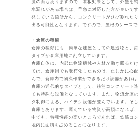
度の面もありますので、看板効果として、外壁を
水漏れがある場合は、早急に対応した方が良いで
発している箇所から、コンクリートがひび割れた
出る可能性となります。ですので、屋根のケースで
・倉庫の種類
倉庫の種類にも、簡単な建屋としての建造物と、
タイプが倉庫用地に乱立しています。
倉庫自体は、内部に物流機械や人材が動き回るだ
ては、倉庫街でも老朽化したものは、たしかに心
んで、倉庫内で物流作業ができるだけ設備があれば
倉庫の近代的なタイプとして、鉄筋コンクリート
ても特殊な設備となっています。また、物流倉庫
タ制御による、ハイテク設備が並んでいます。そ
倉庫もあります。運んでいる物資が高額になれば
中でも、特秘性能の高いところであれば、鉄筋コ
地内に面積を占めることになります。