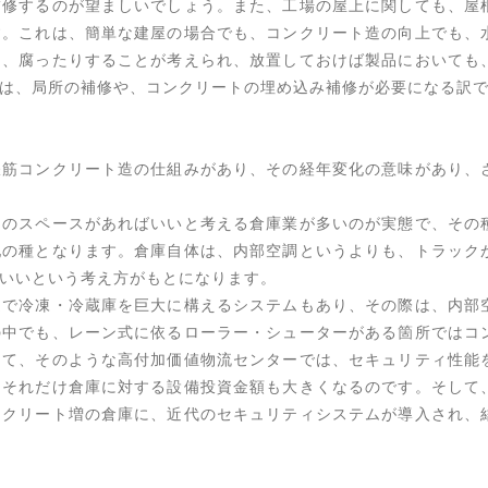
補修するのが望ましいでしょう。また、工場の屋上に関しても、屋
す。これは、簡単な建屋の場合でも、コンクリート造の向上でも、
り、腐ったりすることが考えられ、放置しておけば製品においても
は、局所の補修や、コンクリートの埋め込み補修が必要になる訳
鉄筋コンクリート造の仕組みがあり、その経年変化の意味があり、
けのスペースがあればいいと考える倉庫業が多いのが実態で、その
配の種となります。倉庫自体は、内部空調というよりも、トラック
いいという考え方がもとになります。
造で冷凍・冷蔵庫を巨大に構えるシステムもあり、その際は、内部
の中でも、レーン式に依るローラー・シューターがある箇所ではコ
して、そのような高付加価値物流センターでは、セキュリティ性能
、それだけ倉庫に対する設備投資金額も大きくなるのです。そして
ンクリート増の倉庫に、近代のセキュリティシステムが導入され、