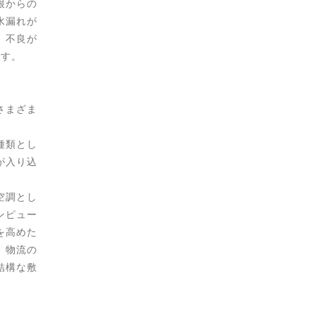
根からの
水漏れが
、不良が
です。
さまざま
種類とし
が入り込
空調とし
ンピュー
を高めた
、物流の
結構な敷