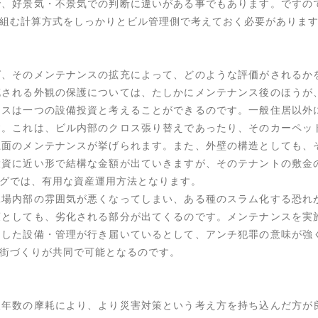
で、好景気・不景気での判断に違いがある事でもあります。ですの
組む計算方式をしっかりとビル管理側で考えておく必要がありま
ば、そのメンテナンスの拡充によって、どのような評価がされるか
充される外観の保護については、たしかにメンテナンス後のほうが
ンスは一つの設備投資と考えることができるのです。一般住居以外
す。これは、ビル内部のクロス張り替えであったり、そのカーペッ
上面のメンテナンスが挙げられます。また、外壁の構造としても、
投資に近い形で結構な金額が出ていきますが、そのテナントの敷金
グでは、有用な資産運用方法となります。
工場内部の雰囲気が悪くなってしまい、ある種のスラム化する恐れ
策としても、劣化される部分が出てくるのです。メンテナンスを実
とした設備・管理が行き届いているとして、アンチ犯罪の意味が強
街づくりが共同で可能となるのです。
久年数の摩耗により、より災害対策という考え方を持ち込んだ方が