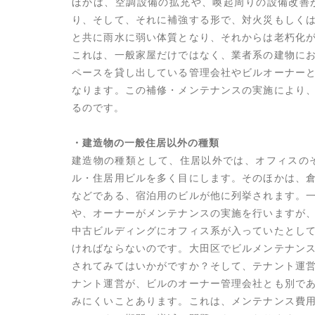
ほかは、空調設備の拡充や、喚起周りの設備改善
り、そして、それに補強する形で、対火災もしく
と共に雨水に弱い体質となり、それからは老朽化
これは、一般家屋だけではなく、業者系の建物に
ペースを貸し出している管理会社やビルオーナー
なります。この補修・メンテナンスの実施により
るのです。
・建造物の一般住居以外の種類
建造物の種類として、住居以外では、オフィスの
ル・住居用ビルを多く目にします。そのほかは、
などである、宿泊用のビルが他に列挙されます。
や、オーナーがメンテナンスの実施を行いますが
中古ビルディングにオフィス系が入っていたとし
ければならないのです。大田区でビルメンテナン
されてみてはいかがですか？そして、テナント運
ナント運営が、ビルのオーナー管理会社とも別で
みにくいことあります。これは、メンテナンス費