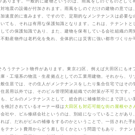
があります。一般的に建物というのは、雨風をしのぐものとして
は対地震の設備が付加されます。雨風をしのぐだけの建物の意では
が加速度的に進みます。ですので、定期的なメンテナンスは必要な
おいても、それは有用な保護知識となります。これは、テナントと
としての保護知識であり、また、建物を保有している会社組織の周
、不動産物件は老朽化を免れ、全体的には災害に強い都市づくりか
そろうテナント物件があります。東京23区、例えば大田区にもオ
倉庫・工場系の物流・生産拠点としての工業用建物。それから、リ
一般住居では、その住人がメンテナンスをしたり集合住宅ではその
、住居用以外では、そのビル管理関連組織での対策が不可欠です。
ても、ビルのメンテナンスとして、総合的に補修部分にまで詳しい
スを検討されているオーナー様は
大田区も対応可能な街の屋根やさ
営会社や、ビル修繕会社というのは、別組になっていることがあり
あれば、だれがビルの補修をするのかということで、一括された手
用をテナント費用からどう差し引くかという問題でもあり、テナン