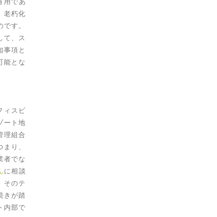
有用であ
、老朽化
のです。
して、ス
知事項と
可能とな
フィスビ
ゾート地
管理組合
つまり、
業者でな
ん
に相談
、そのテ
続きが踏
ト内部で