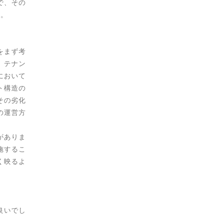
で、その
す。
をまず考
、テナン
において
ト構造の
その劣化
の運営方
がありま
施するこ
く映るよ
良いでし